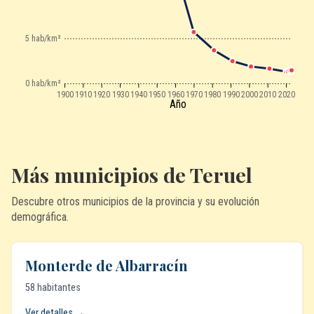
5 hab/km²
0 hab/km²
1900
1910
1920
1930
1940
1950
1960
1970
1980
1990
2000
2010
2020
Año
Más municipios de Teruel
Descubre otros municipios de la provincia y su evolución
demográfica.
Monterde de Albarracín
58 habitantes
Ver detalles →