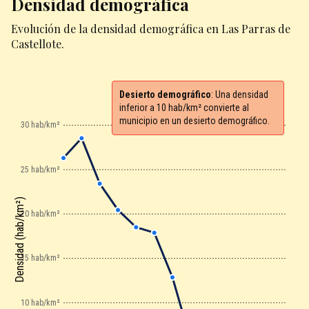
Densidad demográfica
Evolución de la densidad demográfica en Las Parras de
Castellote.
Desierto demográfico
: Una densidad
inferior a 10 hab/km² convierte al
municipio en un desierto demográfico.
30 hab/km²
25 hab/km²
Densidad (hab/km²)
20 hab/km²
15 hab/km²
10 hab/km²