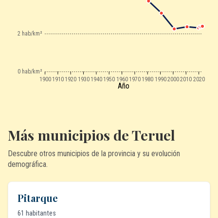
2 hab/km²
0 hab/km²
1900
1910
1920
1930
1940
1950
1960
1970
1980
1990
2000
2010
2020
Año
Más municipios de Teruel
Descubre otros municipios de la provincia y su evolución
demográfica.
Pitarque
61 habitantes