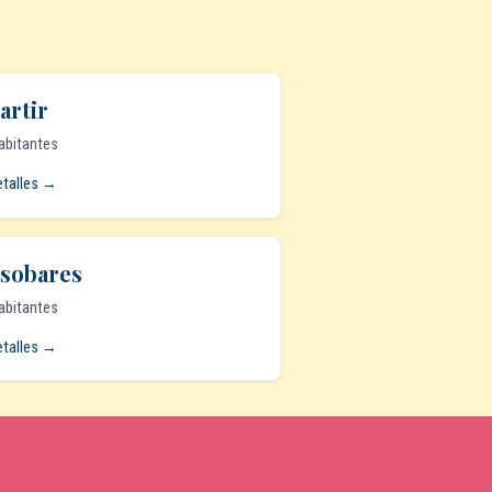
artir
abitantes
etalles →
sobares
abitantes
etalles →