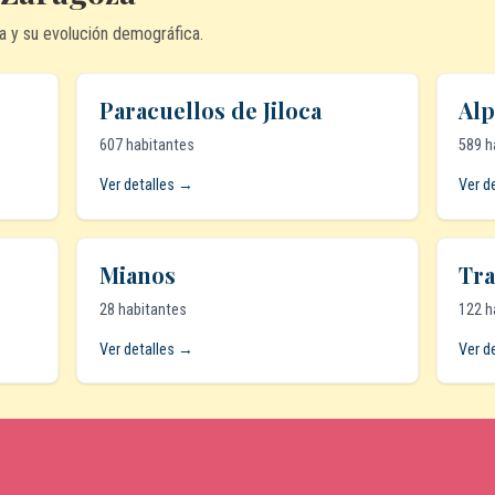
a y su evolución demográfica.
Paracuellos de Jiloca
Alp
607 habitantes
589 h
Ver detalles →
Ver d
Mianos
Tra
28 habitantes
122 h
Ver detalles →
Ver d