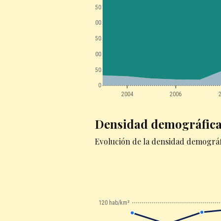
250
200
150
100
50
0
2004
2006
Densidad demográfic
Evolución de la densidad demográf
120 hab/km²