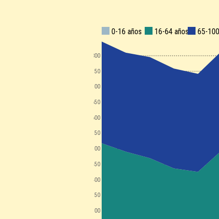
0-16 años
16-64 años
65-100
800
750
700
650
600
550
500
450
400
350
300