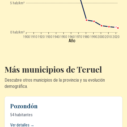
5 hab/km²
0 hab/km²
1900
1910
1920
1930
1940
1950
1960
1970
1980
1990
2000
2010
2020
Año
Más municipios de Teruel
Descubre otros municipios de la provincia y su evolución
demográfica.
Pozondón
54 habitantes
Ver detalles →