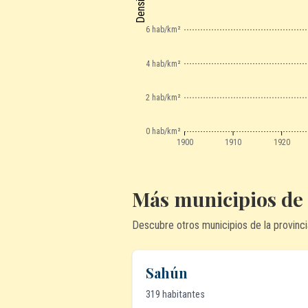
6 hab/km²
4 hab/km²
2 hab/km²
0 hab/km²
1900
1910
1920
Más municipios de
Descubre otros municipios de la provinci
Sahún
319 habitantes