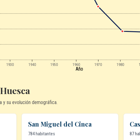
1930
1940
1950
1960
1970
1980
Año
 Huesca
a y su evolución demográfica.
San Miguel del Cinca
Cas
784 habitantes
87 ha