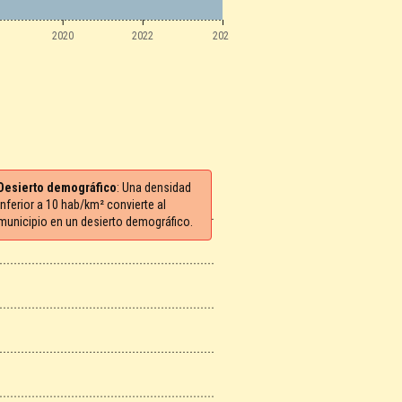
2020
2022
2024
Desierto demográfico
: Una densidad
inferior a 10 hab/km² convierte al
municipio en un desierto demográfico.