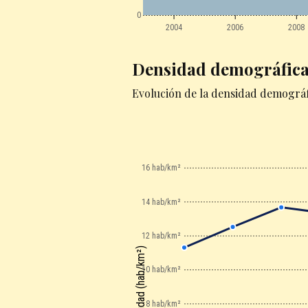
0
2004
2006
2008
Densidad demográfic
Evolución de la densidad demográfi
16 hab/km²
14 hab/km²
12 hab/km²
Densidad (hab/km²)
10 hab/km²
8 hab/km²