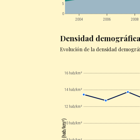
5
0
2004
2006
2008
Densidad demográfic
Evolución de la densidad demográf
16 hab/km²
14 hab/km²
12 hab/km²
Densidad (hab/km²)
10 hab/km²
8 hab/km²