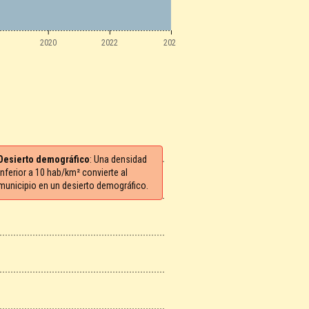
2020
2022
2024
Desierto demográfico
: Una densidad
inferior a 10 hab/km² convierte al
municipio en un desierto demográfico.