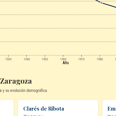
1930
1940
1950
1960
1970
1980
Año
 Zaragoza
a y su evolución demográfica.
Clarés de Ribota
Emb