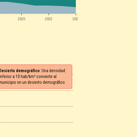
2020
2022
2024
Desierto demográfico
: Una densidad
inferior a 10 hab/km² convierte al
municipio en un desierto demográfico.