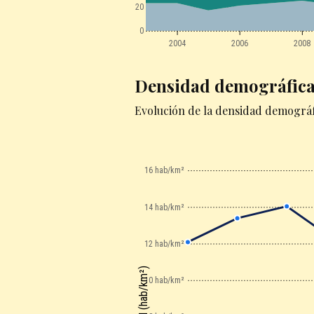
20
0
2004
2006
2008
Densidad demográfic
Evolución de la densidad demográf
16 hab/km²
14 hab/km²
12 hab/km²
Densidad (hab/km²)
10 hab/km²