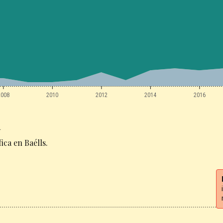
2008
2010
2012
2014
2016
a
ca en Baélls.