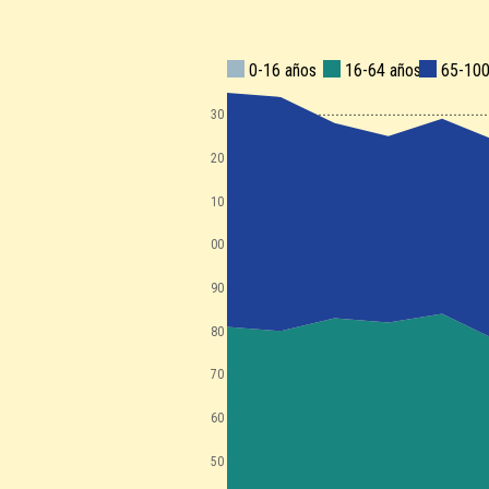
0-16 años
16-64 años
65-100
130
120
110
100
90
80
70
60
50