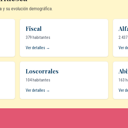
a y su evolución demográfica.
Fiscal
Alf
379 habitantes
2.437
Ver detalles →
Ver d
Loscorrales
Abi
104 habitantes
163 h
Ver detalles →
Ver d