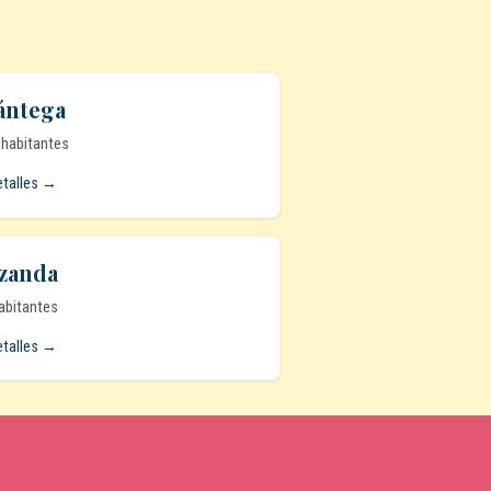
ántega
 habitantes
etalles →
zanda
abitantes
etalles →