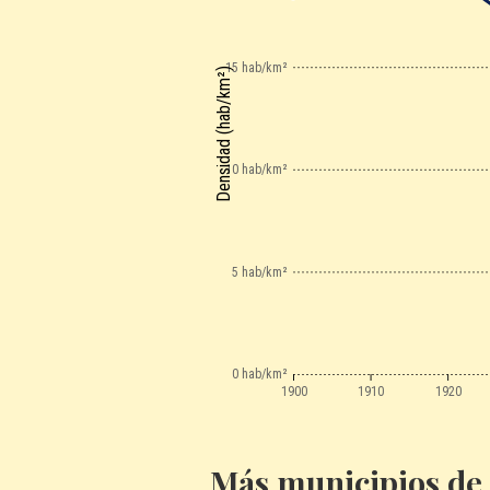
15 hab/km²
Densidad (hab/km²)
10 hab/km²
5 hab/km²
0 hab/km²
1900
1910
1920
Más municipios de