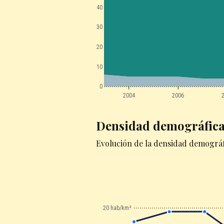
40
30
20
10
0
2004
2006
Densidad demográfic
Evolución de la densidad demográfi
20 hab/km²