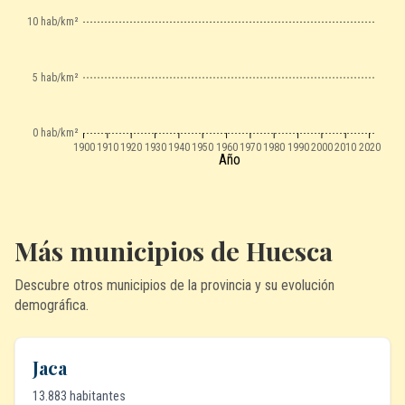
10 hab/km²
5 hab/km²
0 hab/km²
1900
1910
1920
1930
1940
1950
1960
1970
1980
1990
2000
2010
2020
Año
Más municipios de Huesca
Descubre otros municipios de la provincia y su evolución
demográfica.
Jaca
13.883 habitantes