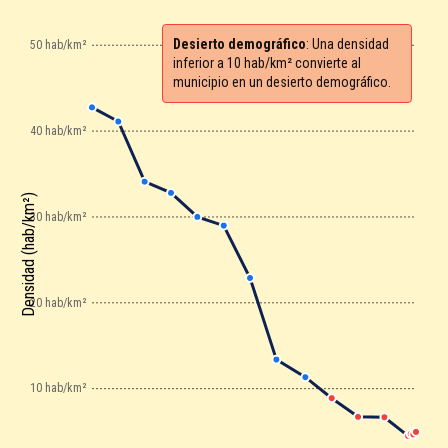
Desierto demográfico
: Una densidad
50 hab/km²
inferior a 10 hab/km² convierte al
municipio en un desierto demográfico.
40 hab/km²
Densidad (hab/km²)
30 hab/km²
20 hab/km²
10 hab/km²