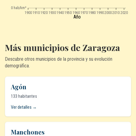
0 hab/km²
1900
1910
1920
1930
1940
1950
1960
1970
1980
1990
2000
2010
2020
Año
Más municipios de Zaragoza
Descubre otros municipios de la provincia y su evolución
demográfica.
Agón
133 habitantes
Ver detalles →
Manchones