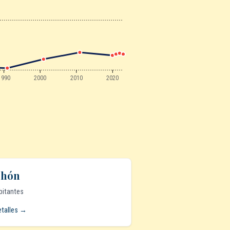
1990
2000
2010
2020
chón
bitantes
etalles →