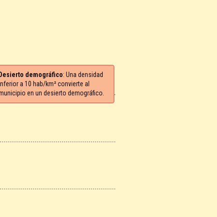
Desierto demográfico
: Una densidad
inferior a 10 hab/km² convierte al
municipio en un desierto demográfico.