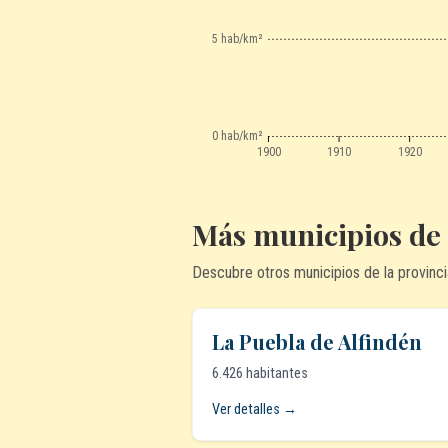
5 hab/km²
0 hab/km²
1900
1910
1920
Más municipios de
Descubre otros municipios de la provinci
La Puebla de Alfindén
6.426 habitantes
Ver detalles →