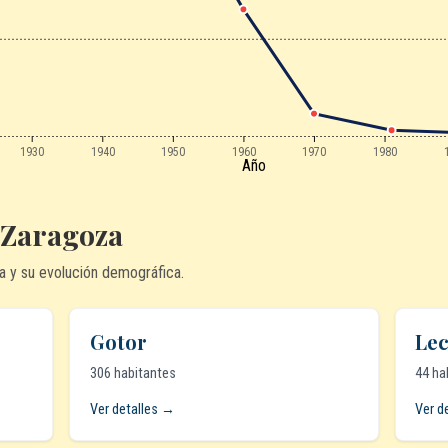
1930
1940
1950
1960
1970
1980
Año
 Zaragoza
a y su evolución demográfica.
Gotor
Le
306 habitantes
44 ha
Ver detalles →
Ver d