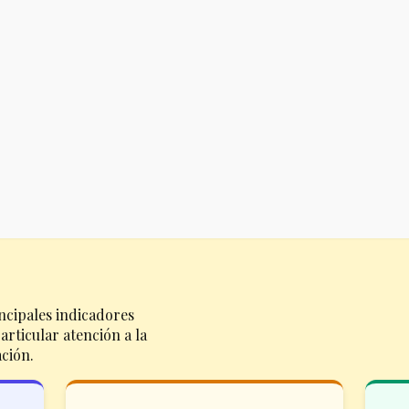
ncipales indicadores
rticular atención a la
ación.