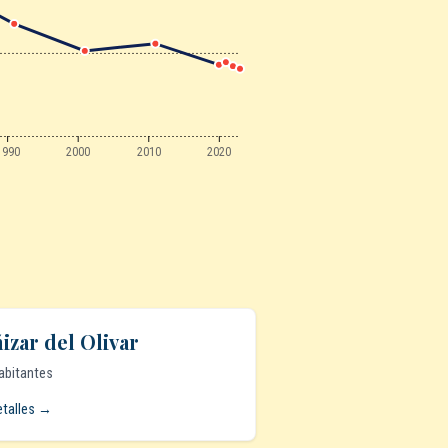
1990
2000
2010
2020
izar del Olivar
abitantes
etalles →