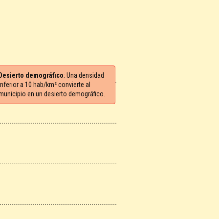
Desierto demográfico
: Una densidad
inferior a 10 hab/km² convierte al
municipio en un desierto demográfico.