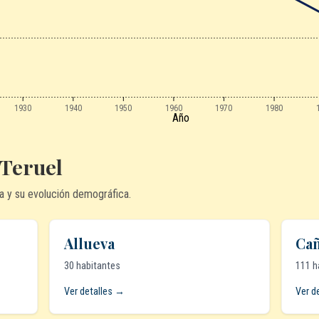
1930
1940
1950
1960
1970
1980
Año
 Teruel
a y su evolución demográfica.
Allueva
Cañ
30 habitantes
111 h
Ver detalles →
Ver d