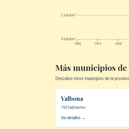
2 hab/km²
0 hab/km²
1900
1910
1920
Más municipios de
Descubre otros municipios de la provinci
Valbona
192 habitantes
Ver detalles →