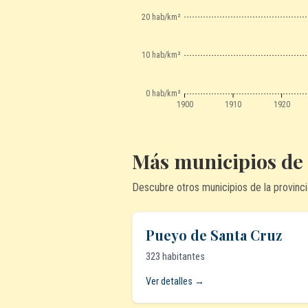
20 hab/km²
10 hab/km²
0 hab/km²
1900
1910
1920
Más municipios de
Descubre otros municipios de la provinci
Pueyo de Santa Cruz
323 habitantes
Ver detalles →