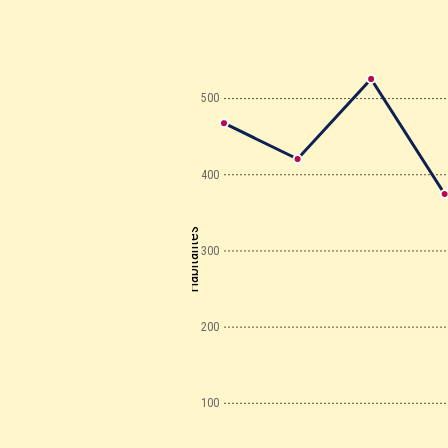
500
400
Habitantes
300
200
100