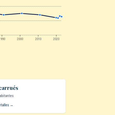
1990
2000
2010
2020
carrués
abitantes
etalles →