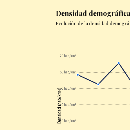
Densidad demográfic
Evolución de la densidad demográfi
70 hab/km²
60 hab/km²
50 hab/km²
Densidad (hab/km²)
40 hab/km²
30 hab/km²