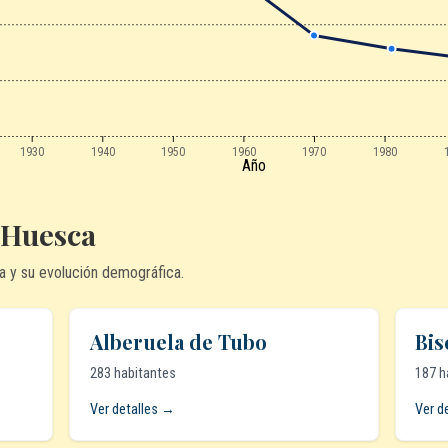
1930
1940
1950
1960
1970
1980
Año
 Huesca
a y su evolución demográfica.
Alberuela de Tubo
Bis
283 habitantes
187 h
Ver detalles →
Ver d