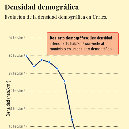
Densidad demográfica
Evolución de la densidad demográfica en Urriés.
Desierto demográfico
: Una densidad
35 hab/km²
inferior a 10 hab/km² convierte al
municipio en un desierto demográfico.
30 hab/km²
25 hab/km²
Densidad (hab/km²)
20 hab/km²
15 hab/km²
10 hab/km²