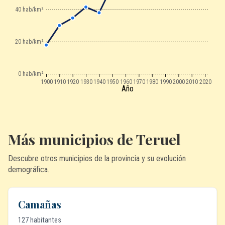
40 hab/km²
20 hab/km²
0 hab/km²
1900
1910
1920
1930
1940
1950
1960
1970
1980
1990
2000
2010
2020
Año
Más municipios de Teruel
Descubre otros municipios de la provincia y su evolución
demográfica.
Camañas
127 habitantes