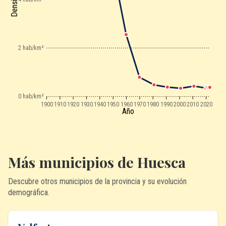
2 hab/km²
0 hab/km²
1900
1910
1920
1930
1940
1950
1960
1970
1980
1990
2000
2010
2020
Año
Más municipios de Huesca
Descubre otros municipios de la provincia y su evolución
demográfica.