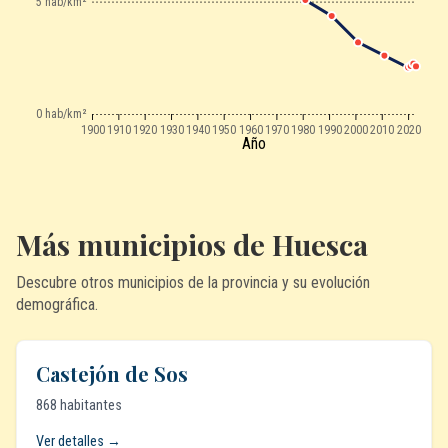
5 hab/km²
0 hab/km²
1900
1910
1920
1930
1940
1950
1960
1970
1980
1990
2000
2010
2020
Año
Más municipios de Huesca
Descubre otros municipios de la provincia y su evolución
demográfica.
Castejón de Sos
868 habitantes
Ver detalles →